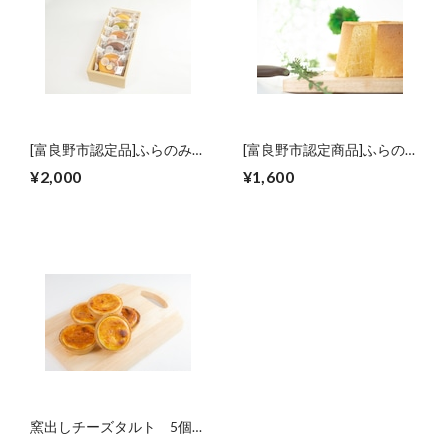
[富良野市認定品]ふらのみ
[富良野市認定商品]ふらの
つばちリング ５個入
牛乳シフォン3個入
¥2,000
¥1,600
窯出しチーズタルト 5個
入